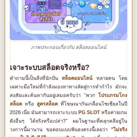
ภาพประกอบเกี่ยวกับ สล็อตออนไลน์
เจาะระบบสล็อตจริงหรือ?
คำถามนี้เป็นสิ่งที่นักปั่น
สล็อตออนไลน์
หลายคน โดย
เฉพาะมือใหม่ที่กำลังมองหาทางลัดสู่การทำกำไร มักจะ
สงสัยและค้นหากันอยู่เสมอครับว่า "พวก
โปรแกรมโกง
สล็อต
หรือ
สูตรสล็อต
ที่โฆษณากันเกลื่อนโซเชียลในปี
2026 เนี่ย มันสามารถเจาะระบบ
PG SLOT
หรือค่ายเกม
ดังอื่นๆ ได้จริงหรือเปล่า?" ผมในฐานะที่คลุกคลีอยู่ใน
วงการนี้มานาน ขอตอบแบบฟันธงตรงนี้เลยว่า
"ไม่จริง