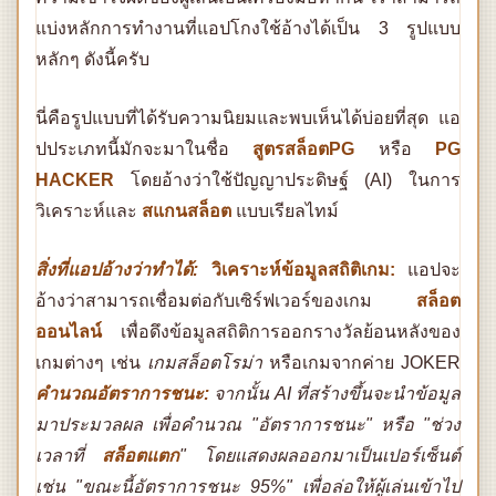
แบ่งหลักการทำงานที่แอปโกงใช้อ้างได้เป็น 3 รูปแบบ
หลักๆ ดังนี้ครับ
นี่คือรูปแบบที่ได้รับความนิยมและพบเห็นได้บ่อยที่สุด แอ
ปประเภทนี้มักจะมาในชื่อ
สูตรสล็อตPG
หรือ
PG
HACKER
โดยอ้างว่าใช้ปัญญาประดิษฐ์ (AI) ในการ
วิเคราะห์และ
สแกนสล็อต
แบบเรียลไทม์
สิ่งที่แอปอ้างว่าทำได้:
วิเคราะห์ข้อมูลสถิติเกม:
แอปจะ
อ้างว่าสามารถเชื่อมต่อกับเซิร์ฟเวอร์ของเกม
สล็อต
ออนไลน์
เพื่อดึงข้อมูลสถิติการออกรางวัลย้อนหลังของ
เกมต่างๆ เช่น
เกมสล็อตโรม่า
หรือเกมจากค่าย JOKER
คำนวณอัตราการชนะ:
จากนั้น AI ที่สร้างขึ้นจะนำข้อมูล
มาประมวลผล เพื่อคำนวณ "อัตราการชนะ" หรือ "ช่วง
เวลาที่
สล็อตแตก
" โดยแสดงผลออกมาเป็นเปอร์เซ็นต์
เช่น "ขณะนี้อัตราการชนะ 95%" เพื่อล่อให้ผู้เล่นเข้าไป