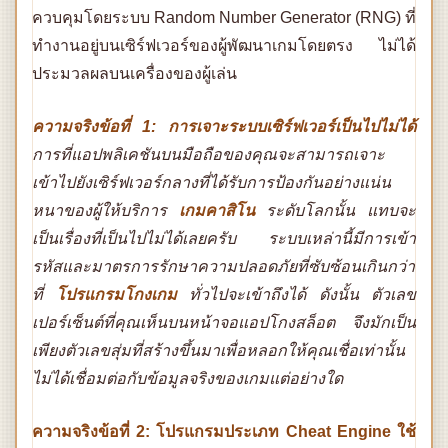
ควบคุมโดยระบบ Random Number Generator (RNG) ที่
ทำงานอยู่บนเซิร์ฟเวอร์ของผู้พัฒนาเกมโดยตรง ไม่ได้
ประมวลผลบนเครื่องของผู้เล่น
ความจริงข้อที่ 1: การเจาะระบบเซิร์ฟเวอร์เป็นไปไม่ได้
การที่แอปพลิเคชันบนมือถือของคุณจะสามารถเจาะ
เข้าไปยังเซิร์ฟเวอร์กลางที่ได้รับการป้องกันอย่างแน่น
หนาของผู้ให้บริการ
เกมคาสิโน
ระดับโลกนั้น แทบจะ
เป็นเรื่องที่เป็นไปไม่ได้เลยครับ ระบบเหล่านี้มีการเข้า
รหัสและมาตรการรักษาความปลอดภัยที่ซับซ้อนเกินกว่า
ที่
โปรแกรมโกงเกม
ทั่วไปจะเข้าถึงได้ ดังนั้น ตัวเลข
เปอร์เซ็นต์ที่คุณเห็นบนหน้าจอแอปโกงสล็อต จึงมักเป็น
เพียงตัวเลขสุ่มที่สร้างขึ้นมาเพื่อหลอกให้คุณเชื่อเท่านั้น
ไม่ได้เชื่อมต่อกับข้อมูลจริงของเกมแต่อย่างใด
ความจริงข้อที่ 2: โปรแกรมประเภท Cheat Engine ใช้