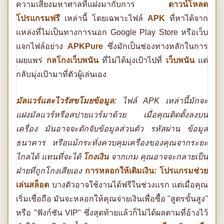
ความเสี่ยงมหาศาลที่แฝงมากับการ
ดาวน์โหลด
โปรแกรมฟรี
เหล่านี้ โดยเฉพาะไฟล์
APK
ที่หาได้จาก
แหล่งที่ไม่เป็นทางการนอก Google Play Store หรือเว็บ
แจกไฟล์อย่าง
APKPure
ซึ่งมักเป็นช่องทางหลักในการ
เผยแพร่
กลโกงเว็บพนัน
ที่ไม่ได้มุ่งเป้าไปที่
เว็บพนัน
แต่
กลับมุ่งเป้ามาที่ตัวผู้เล่นเอง
มัลแวร์และไวรัสขโมยข้อมูล:
ไฟล์ APK เหล่านี้มักจะ
แฝงมัลแวร์หรือสปายแวร์มาด้วย เมื่อคุณติดตั้งลงบน
เครื่อง มันอาจจะดักจับข้อมูลส่วนตัว รหัสผ่าน ข้อมูล
ธนาคาร หรือแม้กระทั่งควบคุมเครื่องของคุณจากระยะ
ไกลได้ แทนที่จะได้
โกงเงิน
จากเกม คุณอาจจะกลายเป็น
ฝ่ายที่ถูกโกงเสียเอง
การหลอกให้เติมเงิน:
โปรแกรมช่วย
เล่นสล็อต
บางตัวอาจใช้งานได้ฟรีในช่วงแรก แต่เมื่อคุณ
เริ่มเชื่อถือ มันจะหลอกให้คุณจ่ายเงินเพื่อซื้อ "สูตรขั้นสูง"
หรือ "ฟังก์ชัน VIP" ซึ่งสุดท้ายแล้วก็ไม่ได้ผลตามที่อ้างไว้