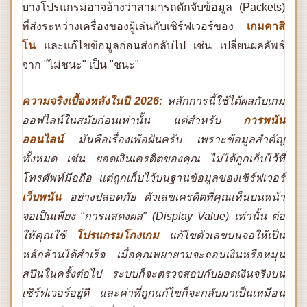
บางโปรแกรมอาจอ้างว่าสามารถดักจับข้อมูล (Packets)
ที่ส่งระหว่างเครื่องของผู้เล่นกับเซิร์ฟเวอร์ของ
เกมคาสิ
โน
และแก้ไขข้อมูลก่อนส่งกลับไป เช่น เปลี่ยนผลลัพธ์
จาก "ไม่ชนะ" เป็น "ชนะ"
ความจริงเบื้องหลังในปี 2026:
หลักการนี้ใช้ได้ผลกับเกม
ออฟไลน์ในสมัยก่อนเท่านั้น แต่สำหรับ
การพนัน
ออนไลน์
มันคือเรื่องเพ้อฝันครับ เพราะข้อมูลสำคัญ
ทั้งหมด เช่น ยอดเงินเครดิตของคุณ ไม่ได้ถูกเก็บไว้ที่
โทรศัพท์มือถือ แต่ถูกเก็บไว้บนฐานข้อมูลของเซิร์ฟเวอร์
เว็บพนัน
อย่างปลอดภัย ตัวเลขเครดิตที่คุณเห็นบนหน้า
จอเป็นเพียง "การแสดงผล" (Display Value) เท่านั้น ต่อ
ให้คุณใช้
โปรแกรมโกงเกม
แก้ไขตัวเลขบนจอให้เป็น
หลักล้านได้สำเร็จ เมื่อคุณพยายามจะถอนเงินหรือหมุน
สปินในครั้งต่อไป ระบบก็จะตรวจสอบกับยอดเงินจริงบน
เซิร์ฟเวอร์อยู่ดี และค่าที่ถูกแก้ไขก็จะกลับมาเป็นเหมือน