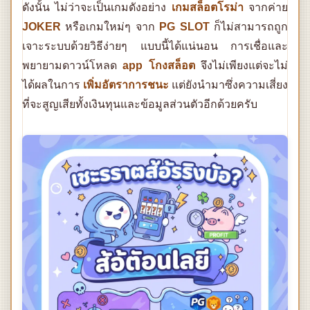
ดังนั้น ไม่ว่าจะเป็นเกมดังอย่าง
เกมสล็อตโรม่า
จากค่าย
JOKER
หรือเกมใหม่ๆ จาก
PG SLOT
ก็ไม่สามารถถูก
เจาะระบบด้วยวิธีง่ายๆ แบบนี้ได้แน่นอน การเชื่อและ
พยายามดาวน์โหลด
app โกงสล็อต
จึงไม่เพียงแต่จะไม่
ได้ผลในการ
เพิ่มอัตราการชนะ
แต่ยังนำมาซึ่งความเสี่ยง
ที่จะสูญเสียทั้งเงินทุนและข้อมูลส่วนตัวอีกด้วยครับ