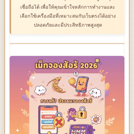
เชื่อถือได้ เพื่อให้คุณเข้าใจหลักการทำงานและ
เลือกใช้เครื่องมือที่เหมาะสมกับเว็บตรงได้อย่าง
ปลอดภัยและมีประสิทธิภาพสูงสุด