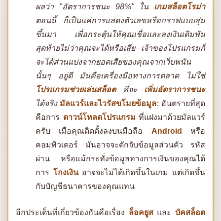
ผลว่า "อัตราการชนะ 98%" ใน
เกมสล็อตโรม่า
ตอนนี้ ก็เป็นแค่การแสดงตัวเลขหรือกราฟแบบสุ่ม
ขึ้นมา เพื่อกระตุ้นให้คุณเชื่อและลงเงินเดิมพัน
สุดท้ายไม่ว่าคุณจะได้หรือเสีย เจ้าของโปรแกรมก็
จะได้ส่วนแบ่งจากยอดเสียของคุณจากเว็บพนัน
นั้นๆ อยู่ดี มันคือเครื่องมือทางการตลาด ไม่ใช่
โปรแกรมช่วยเล่นสล็อต
ที่จะ
เพิ่มอัตราการชนะ
ได้จริง
มัลแวร์และไวรัสขโมยข้อมูล:
อันตรายที่สุด
คือการ
ดาวน์โหลดโปรแกรม
ที่แฝงมาด้วยมัลแวร์
ครับ เมื่อคุณติดตั้งลงบนมือถือ
Android
หรือ
คอมพิวเตอร์ มันอาจจะดักจับข้อมูลส่วนตัว รหัส
ผ่าน หรือแม้กระทั่งข้อมูลทางการเงินของคุณได้
การ
โกงเงิน
อาจจะไม่ได้เกิดขึ้นในเกม แต่เกิดขึ้น
กับบัญชีธนาคารของคุณแทน
อีกประเด็นที่เกี่ยวข้องกันคือเรื่อง
ล็อคยูส
และ
บัคสล็อต