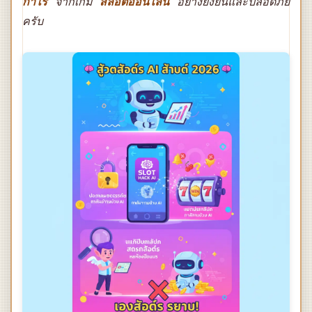
กำไร
จากเกม
สล็อตออนไลน์
อย่างยั่งยืนและปลอดภัย
ครับ