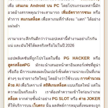
เพื่อ
เล่นเกม Android บน PC
โดยโปรแกรมเหล่านี้มัก
อวดอ้างสรรพคุณว่าจะสามารถ
เพิ่มอัตราการชนะ
หรือ
ทำการ
สแกนสล็อต
เพื่อหาเกมที่กำลังจะ "แตก" ได้อย่าง
แม่นยำ
เรามาเจาะลึกกันดีกว่าว่าแอปเหล่านี้ทำงานอย่างไรกัน
แน่ และมันใช้ได้ผลจริงหรือไม่ในปี 2026
แอปพลิเคชันที่ถูกโปรโมตในชื่อ
PG HACKER
หรือ
สูตรสล็อตPG
มักจะนำเสนอหน้าตาอินเทอร์เฟซที่ดูน่า
เชื่อถือ มีการแสดงผลเป็นเปอร์เซ็นต์ความน่าจะเป็นที่เกม
ต่างๆ จะจ่ายรางวัลใหญ่ โดยอ้างว่าใช้ระบบ
การคำนวณ
ด้วย AI
เพื่อวิเคราะห์
สถิติเกมสล็อต
แบบเรียลไทม์ แต่ใน
ความเป็นจริงแล้ว เราต้องทำความเข้าใจก่อนว่าเกม
สล็อต
จากค่ายชั้นนำอย่าง
PG SLOT
หรือ
ค่าย JOKER
ที่ให้บริการบน
เว็บตรง
นั้น ผลลัพธ์การหมุนทั้งหมดจะถูก