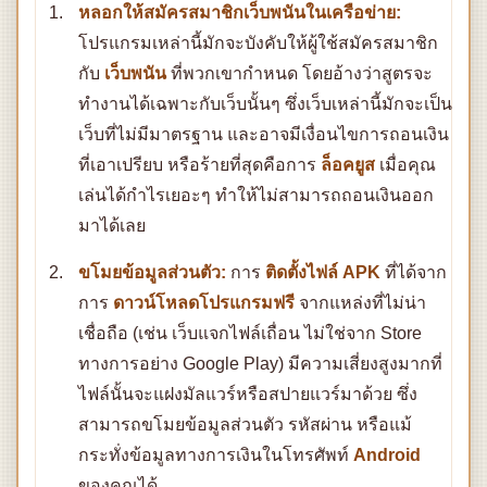
หลอกให้สมัครสมาชิกเว็บพนันในเครือข่าย:
โปรแกรมเหล่านี้มักจะบังคับให้ผู้ใช้สมัครสมาชิก
กับ
เว็บพนัน
ที่พวกเขากำหนด โดยอ้างว่าสูตรจะ
ทำงานได้เฉพาะกับเว็บนั้นๆ ซึ่งเว็บเหล่านี้มักจะเป็น
เว็บที่ไม่มีมาตรฐาน และอาจมีเงื่อนไขการถอนเงิน
ที่เอาเปรียบ หรือร้ายที่สุดคือการ
ล็อคยูส
เมื่อคุณ
เล่นได้กำไรเยอะๆ ทำให้ไม่สามารถถอนเงินออก
มาได้เลย
ขโมยข้อมูลส่วนตัว:
การ
ติดตั้งไฟล์ APK
ที่ได้จาก
การ
ดาวน์โหลดโปรแกรมฟรี
จากแหล่งที่ไม่น่า
เชื่อถือ (เช่น เว็บแจกไฟล์เถื่อน ไม่ใช่จาก Store
ทางการอย่าง Google Play) มีความเสี่ยงสูงมากที่
ไฟล์นั้นจะแฝงมัลแวร์หรือสปายแวร์มาด้วย ซึ่ง
สามารถขโมยข้อมูลส่วนตัว รหัสผ่าน หรือแม้
กระทั่งข้อมูลทางการเงินในโทรศัพท์
Android
ของคุณได้