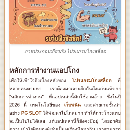
ภาพประกอบเกี่ยวกับ โปรแกรมโกงสล็อต
หลักการทำงานแอปโกง
เพื่อให้เข้าใจถึงเบื้องหลังของ
โปรแกรมโกงสล็อต
ที่
หลายคนตามหา เราต้องมาเจาะลึกกันถึงแก่นแท้ของ
"หลักการทำงาน" ที่แอปเหล่านี้มักใช้อวดอ้าง ซึ่งในปี
2026 นี้ เทคโนโลยีของ
เว็บพนัน
และค่ายเกมชั้นนำ
อย่าง
PG SLOT
ได้พัฒนาไปไกลมาก ทำให้การโกงแทบ
จะเป็นไปไม่ได้เลย แต่แอปเหล่านี้ก็ยังคงมีอยู่ โดยอาศัย
ความเข้าใจผิดของผู้เล่นเป็นเครื่องมือหากิน เราสามารถ