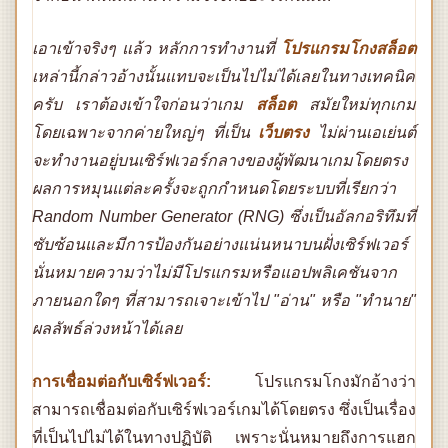
เอาเข้าจริงๆ แล้ว หลักการทำงานที่
โปรแกรมโกงสล็อต
เหล่านี้กล่าวอ้างนั้นแทบจะเป็นไปไม่ได้เลยในทางเทคนิค
ครับ เราต้องเข้าใจก่อนว่าเกม
สล็อต
สมัยใหม่ทุกเกม
โดยเฉพาะจากค่ายใหญ่ๆ ที่เป็น
เว็บตรง
ไม่ผ่านเอเย่นต์
จะทำงานอยู่บนเซิร์ฟเวอร์กลางของผู้พัฒนาเกมโดยตรง
ผลการหมุนแต่ละครั้งจะถูกกำหนดโดยระบบที่เรียกว่า
Random Number Generator (RNG) ซึ่งเป็นอัลกอริทึมที่
ซับซ้อนและมีการป้องกันอย่างแน่นหนาบนฝั่งเซิร์ฟเวอร์
นั่นหมายความว่าไม่มีโปรแกรมหรือแอปพลิเคชันจาก
ภายนอกใดๆ ที่สามารถเจาะเข้าไป "อ่าน" หรือ "ทำนาย"
ผลลัพธ์ล่วงหน้าได้เลย
การเชื่อมต่อกับเซิร์ฟเวอร์:
โปรแกรมโกงมักอ้างว่า
สามารถเชื่อมต่อกับเซิร์ฟเวอร์เกมได้โดยตรง ซึ่งเป็นเรื่อง
ที่เป็นไปไม่ได้ในทางปฏิบัติ เพราะนั่นหมายถึงการแฮก