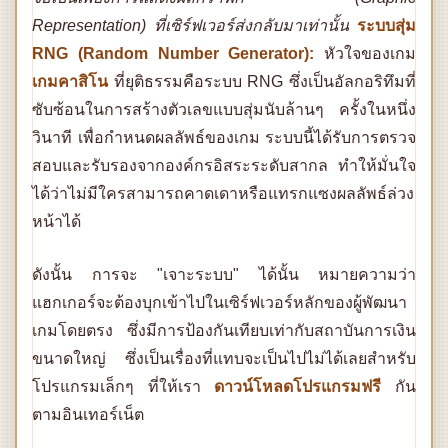
Representation) ที่เซิร์ฟเวอร์ส่งกลับมาเท่านั้น
ระบบสุ่ม
RNG (Random Number Generator):
หัวใจของเกม
เกมคาสิโน
ที่ยุติธรรมคือระบบ RNG ซึ่งเป็นอัลกอริทึมที่
ซับซ้อนในการสร้างตัวเลขแบบสุ่มนับล้านๆ ครั้งในหนึ่ง
วินาที เพื่อกำหนดผลลัพธ์ของเกม ระบบนี้ได้รับการตรวจ
สอบและรับรองจากองค์กรอิสระระดับสากล ทำให้มั่นใจ
ได้ว่าไม่มีใครสามารถคาดเดาหรือแทรกแซงผลลัพธ์ล่วง
หน้าได้
ดังนั้น การจะ "เจาะระบบ" ได้นั้น หมายความว่า
แฮกเกอร์จะต้องบุกเข้าไปในเซิร์ฟเวอร์หลักของผู้พัฒนา
เกมโดยตรง ซึ่งมีการป้องกันเทียบเท่ากับสถาบันการเงิน
ขนาดใหญ่ ซึ่งเป็นเรื่องที่แทบจะเป็นไปไม่ได้เลยสำหรับ
โปรแกรมเล็กๆ ที่ให้เรา
ดาวน์โหลดโปรแกรมฟรี
กัน
ตามอินเทอร์เน็ต