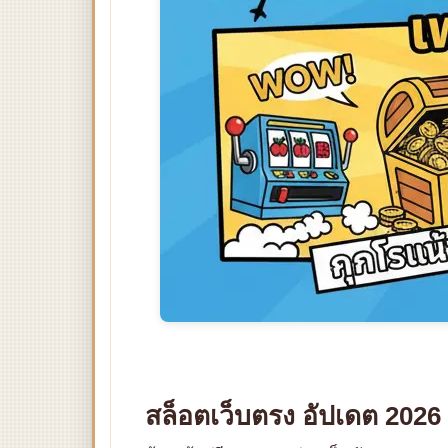
สล็อตเว็บตรง อัปเดต 2026