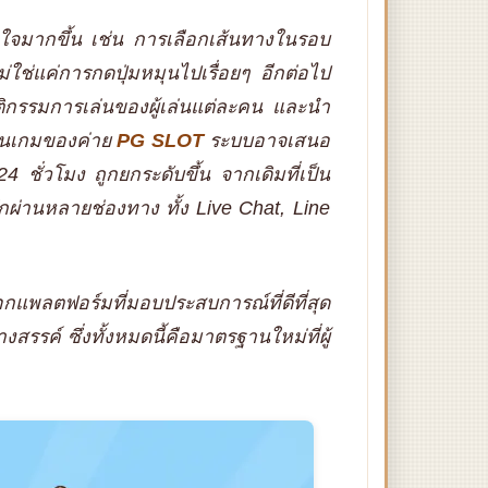
สินใจมากขึ้น เช่น การเลือกเส้นทางในรอบ
่ใช่แค่การกดปุ่มหมุนไปเรื่อยๆ อีกต่อไป
ฤติกรรมการเล่นของผู้เล่นแต่ละคน และนำ
ล่นเกมของค่าย
PG SLOT
ระบบอาจเสนอ
24 ชั่วโมง
ถูกยกระดับขึ้น จากเดิมที่เป็น
ผ่านหลายช่องทาง ทั้ง Live Chat, Line
ือกแพลตฟอร์มที่มอบประสบการณ์ที่ดีที่สุด
รรค์ ซึ่งทั้งหมดนี้คือมาตรฐานใหม่ที่ผู้