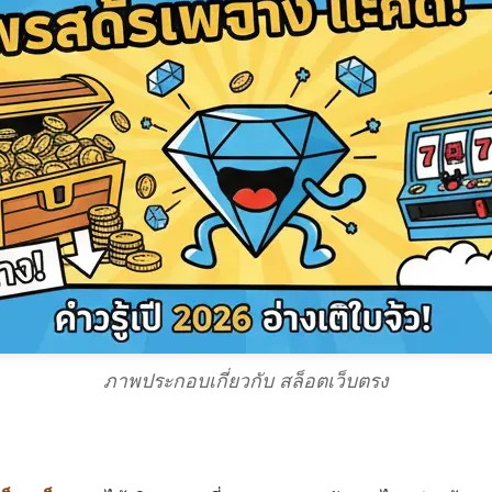
ภาพประกอบเกี่ยวกับ สล็อตเว็บตรง