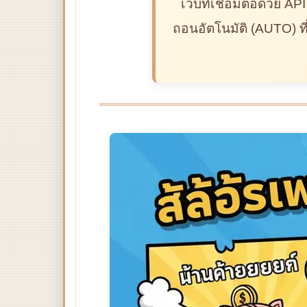
เว็บที่เชื่อมต่อด้วย
ถอนอัตโนมัติ (AUTO) ท