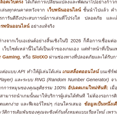
ล็อตเว็บตรง
ได้เกิดการเปลี่ยนแปลงและพัฒนาไปอย่างก้าวกระ
ผู้เล่นทุกคนคาดหวังจาก
เว็บพนันออนไลน์
ชั้นนำไปแล้ว คำว่
ารการันตีถึงประสบการณ์การเล่นที่โปร่งใส ปลอดภัย และเต็
รพนันออนไลน์
อย่างแท้จริง
างจากเว็บเอเย่นต์อย่างสิ้นเชิงในปี 2026 ก็คือการเชื่อมต
 เว็บไซต์เหล่านี้ไม่ได้เป็นเจ้าของเกมเอง แต่ทำหน้าที่เป็
r Gaming
, หรือ
SlotXO
ผ่านช่องทางที่ปลอดภัยและได้รับก
มต่อแบบ API ทำให้ผู้เล่นได้เล่น
เกมสล็อตออนไลน์
บนเซิร์ฟ
Player) และระบบ RNG (Random Number Generator) จา
่าทุกการหมุนของคุณยุติธรรม 100%
อัปเดตเกมใหม่ทันที:
เมื่
สามารถนำเกมนั้นมาให้บริการผู้เล่นได้ทันที ไม่ต้องรอการติดต
ตแตกง่าย
และฟีเจอร์ใหม่ๆ ก่อนใครเสมอ
ข้อมูลเป็นหนึ่งเด
ะวัติการเดิมพันของคุณจะซิงค์กันทั้งหมดแบบเรียลไทม์ เพรา