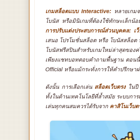
เกมสล็อตแบบ Interactive:
หลายเกมจากค
โบนัส หรือมินิเกมที่ต้องใช้ทักษะเล็กน้อย
การปรับแต่งประสบการณ์ส่วนบุคคล:
เว
เสนอ
โปรโมชั่นสล็อต
หรือ
โบนัสสล็อต
ท
โบนัสฟรีสปินสำหรับเกมใหม่ล่าสุดของค
เพียงแชทบอทตอบคำถามพื้นฐาน ตอนนี้ได
Official หรือแม้กระทั่งการให้คำปรึกษา
ดังนั้น การเลือกเล่น
สล็อตเว็บตรง
ในปี 
ทั้งในด้านเทคโนโลยีที่ล้ำสมัย ระบบการเ
เล่นทุกคนสมควรได้รับจาก
คาสิโนเว็บต