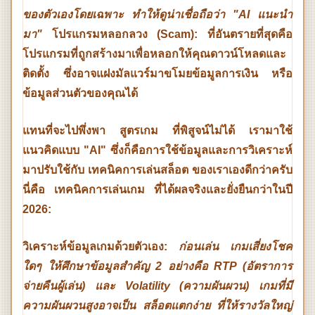
ของตัวเองโดยเฉพาะ ทำให้ดูน่าเชื่อถือว่า "AI แนะนำ
มา"
โปรแกรมหลอกลวง (Scam):
ที่อันตรายที่สุดคือ
โปรแกรมที่ถูกสร้างมาเพื่อหลอกให้คุณดาวน์โหลดและ
ติดตั้ง ซึ่งอาจแฝงมัลแวร์มาขโมยข้อมูลการเงิน หรือ
ข้อมูลส่วนตัวของคุณได้
แทนที่จะไปพึ่งพา
สูตรเกม
ที่พิสูจน์ไม่ได้ เรามาใช้
แนวคิดแบบ "AI" ซึ่งก็คือการใช้ข้อมูลและการวิเคราะห์
มาปรับใช้กับ
เทคนิคการเล่นสล็อต
ของเราเองดีกว่าครับ
นี่คือ
เทคนิคการเล่นเกม
ที่ได้ผลจริงและยั่งยืนกว่าในปี
2026:
วิเคราะห์ข้อมูลเกมด้วยตัวเอง:
ก่อนเล่น
เกมเสี่ยงโชค
ใดๆ ให้ศึกษาข้อมูลสำคัญ 2 อย่างคือ
RTP
(อัตราการ
จ่ายคืนผู้เล่น) และ
Volatility
(ความผันผวน) เกมที่มี
ความผันผวนสูงอาจเป็น
สล็อตแตกง่าย
ที่ให้รางวัลใหญ่