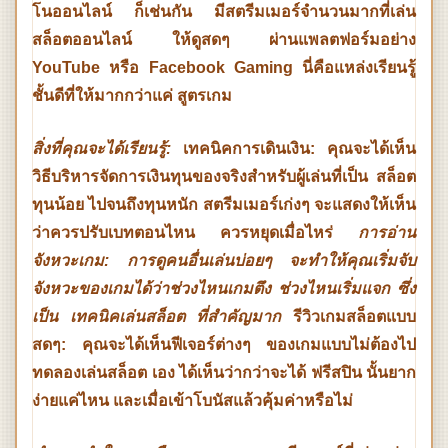
โนออนไลน์
ก็เช่นกัน มีสตรีมเมอร์จำนวนมากที่เล่น
สล็อตออนไลน์
ให้ดูสดๆ ผ่านแพลตฟอร์มอย่าง
YouTube หรือ Facebook Gaming นี่คือแหล่งเรียนรู้
ชั้นดีที่ให้มากกว่าแค่
สูตรเกม
สิ่งที่คุณจะได้เรียนรู้:
เทคนิคการเดินเงิน:
คุณจะได้เห็น
วิธีบริหารจัดการเงินทุนของจริงสำหรับผู้เล่นที่เป็น
สล็อต
ทุนน้อย
ไปจนถึงทุนหนัก สตรีมเมอร์เก่งๆ จะแสดงให้เห็น
ว่าควรปรับเบทตอนไหน ควรหยุดเมื่อไหร่
การอ่าน
จังหวะเกม:
การดูคนอื่นเล่นบ่อยๆ จะทำให้คุณเริ่มจับ
จังหวะของเกมได้ว่าช่วงไหนเกมตึง ช่วงไหนเริ่มแจก ซึ่ง
เป็น
เทคนิคเล่นสล็อต
ที่สำคัญมาก
รีวิวเกมสล็อตแบบ
สดๆ:
คุณจะได้เห็นฟีเจอร์ต่างๆ ของเกมแบบไม่ต้องไป
ทดลองเล่นสล็อต
เอง ได้เห็นว่ากว่าจะได้
ฟรีสปิน
นั้นยาก
ง่ายแค่ไหน และเมื่อเข้าโบนัสแล้วคุ้มค่าหรือไม่