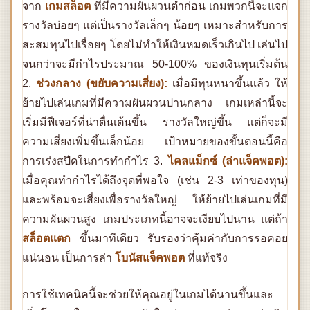
จาก
เกมสล็อต
ที่มีความผันผวนต่ำก่อน เกมพวกนี้จะแจก
รางวัลบ่อยๆ แต่เป็นรางวัลเล็กๆ น้อยๆ เหมาะสำหรับการ
สะสมทุนไปเรื่อยๆ โดยไม่ทำให้เงินหมดเร็วเกินไป เล่นไป
จนกว่าจะมีกำไรประมาณ 50-100% ของเงินทุนเริ่มต้น
2.
ช่วงกลาง (ขยับความเสี่ยง):
เมื่อมีทุนหนาขึ้นแล้ว ให้
ย้ายไปเล่นเกมที่มีความผันผวนปานกลาง เกมเหล่านี้จะ
เริ่มมีฟีเจอร์ที่น่าตื่นเต้นขึ้น รางวัลใหญ่ขึ้น แต่ก็จะมี
ความเสี่ยงเพิ่มขึ้นเล็กน้อย เป้าหมายของขั้นตอนนี้คือ
การเร่งสปีดในการทำกำไร 3.
ไคลแม็กซ์ (ล่าแจ็คพอต):
เมื่อคุณทำกำไรได้ถึงจุดที่พอใจ (เช่น 2-3 เท่าของทุน)
และพร้อมจะเสี่ยงเพื่อรางวัลใหญ่ ให้ย้ายไปเล่นเกมที่มี
ความผันผวนสูง เกมประเภทนี้อาจจะเงียบไปนาน แต่ถ้า
สล็อตแตก
ขึ้นมาทีเดียว รับรองว่าคุ้มค่ากับการรอคอย
แน่นอน เป็นการล่า
โบนัสแจ็คพอต
ที่แท้จริง
การใช้เทคนิคนี้จะช่วยให้คุณอยู่ในเกมได้นานขึ้นและ