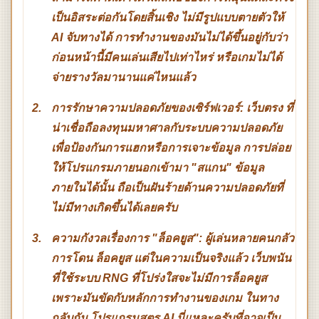
เป็นอิสระต่อกันโดยสิ้นเชิง ไม่มีรูปแบบตายตัวให้
AI จับทางได้ การทำงานของมันไม่ได้ขึ้นอยู่กับว่า
ก่อนหน้านี้มีคนเล่นเสียไปเท่าไหร่ หรือเกมไม่ได้
จ่ายรางวัลมานานแค่ไหนแล้ว
การรักษาความปลอดภัยของเซิร์ฟเวอร์:
เว็บตรง
ที่
น่าเชื่อถือลงทุนมหาศาลกับระบบความปลอดภัย
เพื่อป้องกันการแฮกหรือการเจาะข้อมูล การปล่อย
ให้โปรแกรมภายนอกเข้ามา "สแกน" ข้อมูล
ภายในได้นั้น ถือเป็นฝันร้ายด้านความปลอดภัยที่
ไม่มีทางเกิดขึ้นได้เลยครับ
ความกังวลเรื่องการ "ล็อคยูส":
ผู้เล่นหลายคนกลัว
การโดน
ล็อคยูส
แต่ในความเป็นจริงแล้ว
เว็บพนัน
ที่ใช้ระบบ RNG ที่โปร่งใสจะไม่มีการล็อคยูส
เพราะมันขัดกับหลักการทำงานของเกม ในทาง
กลับกัน โปรแกรมสูตร AI นี่แหละครับที่อาจเป็น