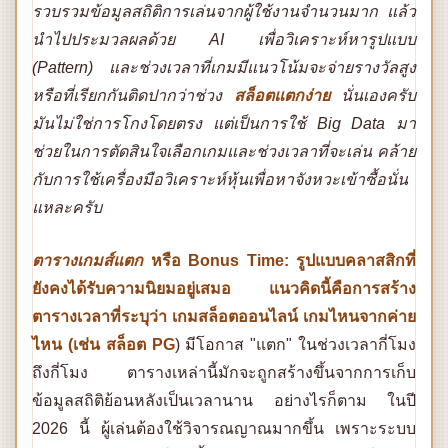
รวบรวมข้อมูลสถิติการเล่นจากผู้ใช้งานจำนวนมาก แล้ว
นำไปประมวลผลด้วย AI เพื่อวิเคราะห์หารูปแบบ
(Pattern) และช่วงเวลาที่เกมมีแนวโน้มจะจ่ายรางวัลสูง
หรือที่เรียกกันติดปากว่าช่วง
สล็อตแตกง่าย
นั่นเองครับ
มันไม่ใช่การโกงโดยตรง แต่เป็นการใช้ Big Data มา
ช่วยในการตัดสินใจเลือกเกมและช่วงเวลาที่จะเล่น คล้าย
กับการใช้เครื่องมือวิเคราะห์หุ้นเพื่อหาจังหวะเข้าซื้อนั่น
แหละครับ
ตารางเกมส์แตก
หรือ Bonus Time:
รูปแบบคลาสสิกที่
ยังคงได้รับความนิยมอยู่เสมอ แนวคิดนี้คือการสร้าง
ตารางเวลาที่ระบุว่า
เกมสล็อตออนไลน์
เกมไหนจากค่าย
ไหน (เช่น
สล็อต PG
) มีโอกาส "แตก" ในช่วงเวลากี่โมง
ถึงกี่โมง ตารางเหล่านี้มักจะถูกสร้างขึ้นจากการเก็บ
ข้อมูลสถิติย้อนหลังเป็นเวลานาน อย่างไรก็ตาม ในปี
2026 นี้ ผู้เล่นต้องใช้วิจารณญาณมากขึ้น เพราะระบบ