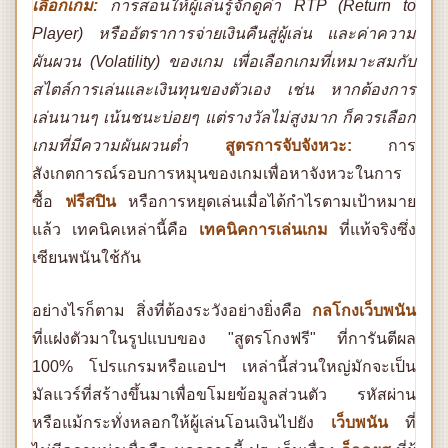
เลือกเกม:
การสอนให้ผู้เล่นรู้จักดูค่า RTP (Return to
Player) หรืออัตราการจ่ายเงินคืนสู่ผู้เล่น และค่าความ
ผันผวน (Volatility) ของเกม เพื่อเลือกเกมที่เหมาะสมกับ
สไตล์การเล่นและเงินทุนของตัวเอง เช่น หากต้องการ
เล่นนานๆ เน้นชนะบ่อยๆ แต่รางวัลไม่สูงมาก ก็ควรเลือก
เกมที่มีความผันผวนต่ำ
สูตรการจับจังหวะ:
การ
สังเกตการณ์รอบการหมุนของเกมเพื่อหาจังหวะในการ
ซื้อ
ฟรีสปิน
หรือการหยุดเล่นเมื่อได้กำไรตามเป้าหมาย
แล้ว เทคนิคเหล่านี้คือ
เทคนิคการเล่นเกม
ที่แท้จริงซึ่ง
เซียนพนันใช้กัน
อย่างไรก็ตาม สิ่งที่ต้องระวังอย่างยิ่งคือ
กลโกงเว็บพนัน
ที่แฝงตัวมาในรูปแบบของ "สูตรโกงฟรี" ที่การันตีผล
100% โปรแกรมหรือแอปฯ เหล่านี้ส่วนใหญ่มักจะเป็น
มัลแวร์ที่สร้างขึ้นมาเพื่อขโมยข้อมูลส่วนตัว รหัสผ่าน
หรือแม้กระทั่งหลอกให้ผู้เล่นโอนเงินไปยัง
เว็บพนัน
ที่