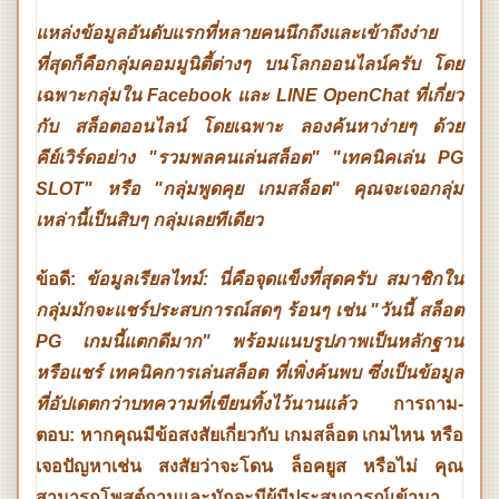
แหล่งข้อมูลอันดับแรกที่หลายคนนึกถึงและเข้าถึงง่าย
ที่สุดก็คือกลุ่มคอมมูนิตี้ต่างๆ บนโลกออนไลน์ครับ โดย
เฉพาะกลุ่มใน Facebook และ LINE OpenChat ที่เกี่ยว
กับ
สล็อตออนไลน์
โดยเฉพาะ ลองค้นหาง่ายๆ ด้วย
คีย์เวิร์ดอย่าง "รวมพลคนเล่นสล็อต" "เทคนิคเล่น
PG
SLOT
" หรือ "กลุ่มพูดคุย
เกมสล็อต
" คุณจะเจอกลุ่ม
เหล่านี้เป็นสิบๆ กลุ่มเลยทีเดียว
ข้อดี:
ข้อมูลเรียลไทม์:
นี่คือจุดแข็งที่สุดครับ สมาชิกใน
กลุ่มมักจะแชร์ประสบการณ์สดๆ ร้อนๆ เช่น "วันนี้
สล็อต
PG
เกมนี้แตกดีมาก" พร้อมแนบรูปภาพเป็นหลักฐาน
หรือแชร์
เทคนิคการเล่นสล็อต
ที่เพิ่งค้นพบ ซึ่งเป็นข้อมูล
ที่อัปเดตกว่าบทความที่เขียนทิ้งไว้นานแล้ว
การถาม-
ตอบ:
หากคุณมีข้อสงสัยเกี่ยวกับ
เกมสล็อต
เกมไหน หรือ
เจอปัญหาเช่น สงสัยว่าจะโดน
ล็อคยูส
หรือไม่ คุณ
สามารถโพสต์ถามและมักจะมีผู้มีประสบการณ์เข้ามา