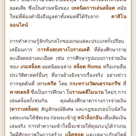
ยอดเสีย ซึ่งเป็นส่วนหนึ่งของ
เทคนิคการเล่นสล็อต
สมัย
ใหม่ที่ต้องคำนึงถึงมูลค่าทั้งหมดที่ได้รับจาก
คาสิโน
ออนไลน์
การทำความรู้จักกับกลไกของเกมแต่ละประเภทก็เปรียบ
เสมือนการ
การค้นพบทางโบราณคดี
ที่ต้องศึกษาราย
ละเอียดอย่างละเอียด เช่น การศึกษารูปแบบการจ่ายเงิน
ของ
เกมสล็อต
ยอดนิยมอย่าง
สล็อต Roma
หรือเกมธีม
ประวัติศาสตร์อื่นๆ ที่อาจอ้างอิงจากเรื่องจริง อย่างข่าว
การขุดค้นที่
เกาะครีต
โดย
กระทรวงวัฒนธรรมกรีซ
ที่
คาสเตลลี
ซึ่งเป็นการศึกษา
โบราณคดีไมนวน
ใหม่ๆ การ
เล่นสล็อตก็เช่นกัน คุณต้องศึกษาตารางการจ่ายเงิน
(
ตารางสล็อต
) สัญลักษณ์พิเศษ และกฎของรอบโบนัสใน
แต่ละเกมให้ชัดเจน ก่อนจะเข้าสู่
หน้าล็อกอิน
เพื่อเติมเงิน
เล่นจริง การทำความเข้าใจนี้จะช่วยให้คุณระบุได้ว่าเกม
ใดมีศักยภาพในการสร้าง
แจ็คพอต
และเหมาะกับสไตล์