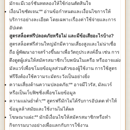
มักจะมีเวอร์ชันทดลองให้ใช้ก่อนตัดสินใจ
เงื่อนไขชัดเจน:** อ่านข้อกำหนดและเงื่อนไขการให้
บริการอย่างละเอียด โดยเฉพาะเรื่องค่าใช้จ่ายและการ
อัปเดต
สูตรสล็อตฟรีปลอดภัยหรือไม่ และมีข้อเสียอะไรบ้าง?
สูตรสล็อตฟรีส่วนใหญ่มักมีความเสี่ยงสูงและไม่น่าเชื่อ
ถือ ผู้พัฒนาอาจสร้างขึ้นมาเพื่อวัตถุประสงค์อื่น เช่น การ
ดึงดูดผู้เล่นให้สมัครสมาชิกเว็บพนันในเครือ หรืออาจแฝง
มัลแวร์เพื่อขโมยข้อมูลส่วนตัวของผู้ใช้งาน การใช้สูตร
ฟรีจึงต้องใช้ความระมัดระวังเป็นอย่างยิ่ง
ความเสี่ยงด้านความปลอดภัย:** อาจมีไวรัส, มัลแวร์
หรือเป็นเว็บฟิชชิ่งเพื่อขโมยข้อมูล
ความแม่นยำต่ำ:** สูตรฟรีมักไม่ได้รับการอัปเดต ทำให้
ข้อมูลล้าสมัยและใช้งานไม่ได้ผล
โฆษณาแฝง:** มักมีเงื่อนไขให้สมัครสมาชิกหรือทำ
กิจกรรมบางอย่างเพื่อแลกกับการใช้งาน