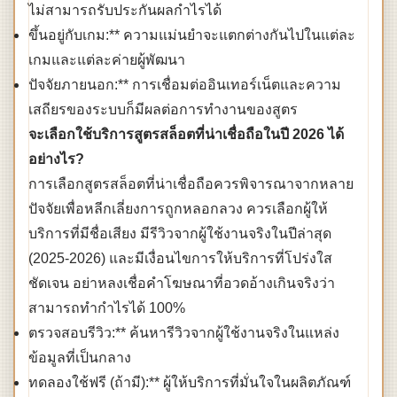
ไม่สามารถรับประกันผลกำไรได้
ขึ้นอยู่กับเกม:** ความแม่นยำจะแตกต่างกันไปในแต่ละ
เกมและแต่ละค่ายผู้พัฒนา
ปัจจัยภายนอก:** การเชื่อมต่ออินเทอร์เน็ตและความ
เสถียรของระบบก็มีผลต่อการทำงานของสูตร
จะเลือกใช้บริการสูตรสล็อตที่น่าเชื่อถือในปี 2026 ได้
อย่างไร?
การเลือกสูตรสล็อตที่น่าเชื่อถือควรพิจารณาจากหลาย
ปัจจัยเพื่อหลีกเลี่ยงการถูกหลอกลวง ควรเลือกผู้ให้
บริการที่มีชื่อเสียง มีรีวิวจากผู้ใช้งานจริงในปีล่าสุด
(2025-2026) และมีเงื่อนไขการให้บริการที่โปร่งใส
ชัดเจน อย่าหลงเชื่อคำโฆษณาที่อวดอ้างเกินจริงว่า
สามารถทำกำไรได้ 100%
ตรวจสอบรีวิว:** ค้นหารีวิวจากผู้ใช้งานจริงในแหล่ง
ข้อมูลที่เป็นกลาง
ทดลองใช้ฟรี (ถ้ามี):** ผู้ให้บริการที่มั่นใจในผลิตภัณฑ์