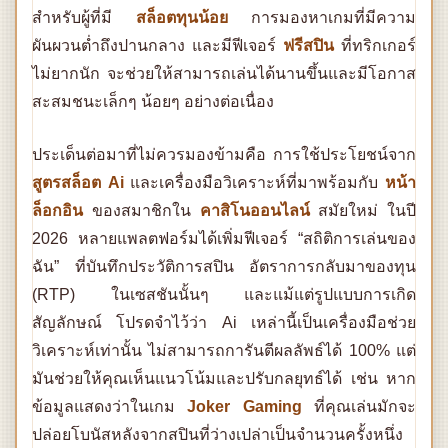
สำหรับผู้ที่มี
สล็อตทุนน้อย
การมองหาเกมที่มีความ
ผันผวนต่ำถึงปานกลาง และมีฟีเจอร์
ฟรีสปิน
ที่ทริกเกอร์
ไม่ยากนัก จะช่วยให้สามารถเล่นได้นานขึ้นและมีโอกาส
สะสมชนะเล็กๆ น้อยๆ อย่างต่อเนื่อง
ประเด็นต่อมาที่ไม่ควรมองข้ามคือ การใช้ประโยชน์จาก
สูตรสล็อต Ai
และเครื่องมือวิเคราะห์ที่มาพร้อมกับ
หน้า
ล็อกอิน
ของสมาชิกใน
คาสิโนออนไลน์
สมัยใหม่ ในปี
2026 หลายแพลตฟอร์มได้เพิ่มฟีเจอร์ “สถิติการเล่นของ
ฉัน” ที่บันทึกประวัติการสปิน อัตราการกลับมาของทุน
(RTP) ในเซสชันนั้นๆ และแม้แต่รูปแบบการเกิด
สัญลักษณ์ โปรดจำไว้ว่า Ai เหล่านี้เป็นเครื่องมือช่วย
วิเคราะห์เท่านั้น ไม่สามารถการันตีผลลัพธ์ได้ 100% แต่
มันช่วยให้คุณเห็นแนวโน้มและปรับกลยุทธ์ได้ เช่น หาก
ข้อมูลแสดงว่าในเกม
Joker Gaming
ที่คุณเล่นมักจะ
ปล่อยโบนัสหลังจากสปินที่ว่างเปล่าเป็นจำนวนครั้งหนึ่ง