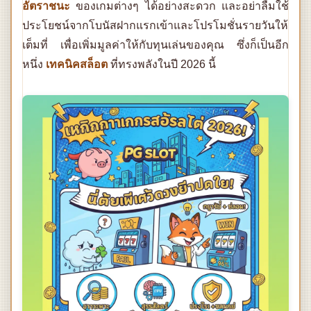
อัตราชนะ
ของเกมต่างๆ ได้อย่างสะดวก และอย่าลืมใช้
ประโยชน์จากโบนัสฝากแรกเข้าและโปรโมชั่นรายวันให้
เต็มที่ เพื่อเพิ่มมูลค่าให้กับทุนเล่นของคุณ ซึ่งก็เป็นอีก
หนึ่ง
เทคนิคสล็อต
ที่ทรงพลังในปี 2026 นี้