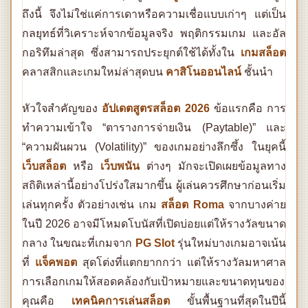
ถึงนี้ จึงไม่ใช่แค่การเดาหรือความเชื่อแบบเก่าๆ แต่เป็น
กลยุทธ์ที่วิเคราะห์จากข้อมูลจริง พฤติกรรมเกม และอัล
กอริทึมล่าสุด ซึ่งสามารถประยุกต์ใช้ได้ทั้งใน
เกมสล็อต
คลาสสิกและเกมใหม่ล่าสุดบน
คาสิโนออนไลน์
ชั้นนำ
หัวใจสำคัญของ
อัปเดตสูตรสล็อต 2026
ข้อแรกคือ การ
ทำความเข้าใจ “ตารางการจ่ายเงิน (Paytable)” และ
“ความผันผวน (Volatility)” ของเกมอย่างลึกซึ้ง ในยุคนี้
เว็บสล็อต
หรือ
เว็บพนัน
ต่างๆ มักจะเปิดเผยข้อมูลทาง
สถิติเหล่านี้อย่างโปร่งใสมากขึ้น ผู้เล่นควรศึกษาก่อนเริ่ม
เล่นทุกครั้ง ตัวอย่างเช่น เกม
สล็อต Roma
จากบางค่าย
ในปี 2026 อาจมีโหมดโบนัสที่เปิดบ่อยแต่ให้รางวัลขนาด
กลาง ในขณะที่เกมจาก
PG Slot
รุ่นใหม่บางเกมอาจเน้น
ที่
แจ็คพอต
สุดโต่งที่แตกยากกว่า แต่ให้รางวัลมหาศาล
การเลือกเกมให้สอดคล้องกับเป้าหมายและขนาดทุนของ
คุณคือ
เทคนิคการเล่นสล็อต
ขั้นพื้นฐานที่สุดในปีนี้