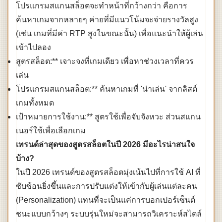
โปรแกรมสแกนสล็อตจะทำหน้าที่กว้างกว่า คือการ
ค้นหาเกมจากหลายๆ ค่ายที่มีแนวโน้มจะจ่ายรางวัลสูง
(เช่น เกมที่มีค่า RTP สูงในขณะนั้น) เพื่อแนะนำให้ผู้เล่น
เข้าไปลอง
สูตรสล็อต:** เจาะจงที่เกมเดียว เพื่อหาช่วงเวลาที่ควร
เล่น
โปรแกรมสแกนสล็อต:** ค้นหาเกมที่ 'น่าเล่น' จากลิสต์
เกมทั้งหมด
เป้าหมายการใช้งาน:** สูตรใช้เพื่อจับจังหวะ ส่วนสแกน
เนอร์ใช้เพื่อเลือกเกม
เทรนด์ล่าสุดของสูตรสล็อตในปี 2026 มีอะไรน่าสนใจ
บ้าง?
ในปี 2026 เทรนด์ของสูตรสล็อตมุ่งเน้นไปที่การใช้ AI ที่
ซับซ้อนยิ่งขึ้นและการปรับแต่งให้เข้ากับผู้เล่นแต่ละคน
(Personalization) แทนที่จะเป็นแค่การบอกเปอร์เซ็นต์
ชนะแบบกว้างๆ ระบบรุ่นใหม่จะสามารถวิเคราะห์สไตล์