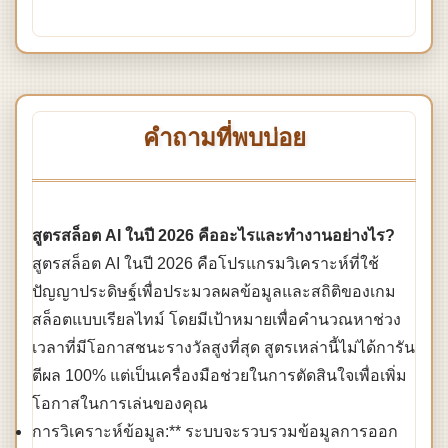
คำถามที่พบบ่อย
สูตรสล็อต AI ในปี 2026 คืออะไรและทำงานอย่างไร?
สูตรสล็อต AI ในปี 2026 คือโปรแกรมวิเคราะห์ที่ใช้
ปัญญาประดิษฐ์เพื่อประมวลผลข้อมูลและสถิติของเกม
สล็อตแบบเรียลไทม์ โดยมีเป้าหมายเพื่อคำนวณหาช่วง
เวลาที่มีโอกาสชนะรางวัลสูงที่สุด สูตรเหล่านี้ไม่ได้การัน
ตีผล 100% แต่เป็นเครื่องมือช่วยในการตัดสินใจเพื่อเพิ่ม
โอกาสในการเล่นของคุณ
การวิเคราะห์ข้อมูล:** ระบบจะรวบรวมข้อมูลการออก