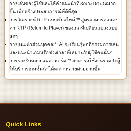
การเล่นของผู้ใช้และให้คำแนะนำที่เฉพาะเจาะจงมาก
ขึ้น เพื่อสร้างประสบการณ์ที่ดีที่สุด
การวิเคราะห์ RTP แบบเรียลไทม์:** สูตรสามารถแสดง
ค่า RTP (Return to Player) ของเกมที่เปลี่ยนแปลงแบบ
สดๆ
การแนะนำส่วนบุคคล:** AI จะเรียนรู้พฤติกรรมการเล่น
และแนะนำเกมหรือช่วงเวลาที่เหมาะกับผู้ใช้คนนั้นๆ
การรองรับหลายแพลตฟอร์ม:** สามารถใช้งานร่วมกับผู้
ให้บริการเกมชั้นนำได้หลากหลายค่ายมากขึ้น
Quick Links