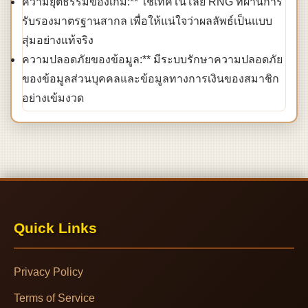
ความยุติธรรมของเกม:** ใช้เทคโนโลยี RNG ที่ผ่านการ
รับรองมาตรฐานสากล เพื่อให้แน่ใจว่าผลลัพธ์เป็นแบบ
สุ่มอย่างแท้จริง
ความปลอดภัยของข้อมูล:** มีระบบรักษาความปลอดภัย
ของข้อมูลส่วนบุคคลและข้อมูลทางการเงินของสมาชิก
อย่างเข้มงวด
Quick Links
Privacy Policy
Terms of Service