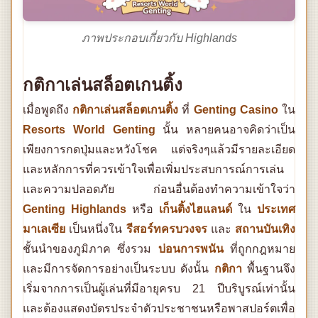
ภาพประกอบเกี่ยวกับ Highlands
กติกาเล่นสล็อตเกนติ้ง
เมื่อพูดถึง
กติกาเล่นสล็อตเกนติ้ง
ที่
Genting Casino
ใน
Resorts World Genting
นั้น หลายคนอาจคิดว่าเป็น
เพียงการกดปุ่มและหวังโชค แต่จริงๆแล้วมีรายละเอียด
และหลักการที่ควรเข้าใจเพื่อเพิ่มประสบการณ์การเล่น
และความปลอดภัย ก่อนอื่นต้องทำความเข้าใจว่า
Genting Highlands
หรือ
เก็นติ้งไฮแลนด์
ใน
ประเทศ
มาเลเซีย
เป็นหนึ่งใน
รีสอร์ทครบวงจร
และ
สถานบันเทิง
ชั้นนำของภูมิภาค ซึ่งรวม
บ่อนการพนัน
ที่ถูกกฎหมาย
และมีการจัดการอย่างเป็นระบบ ดังนั้น
กติกา
พื้นฐานจึง
เริ่มจากการเป็นผู้เล่นที่มีอายุครบ 21 ปีบริบูรณ์เท่านั้น
และต้องแสดงบัตรประจำตัวประชาชนหรือพาสปอร์ตเพื่อ