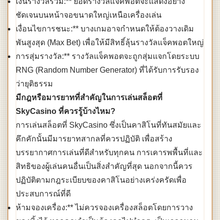
เงินรางวัลรวม:** ยอดรางวัลแจ็คพอตจะแสดงอย่าง
ชัดเจนบนหน้าจอขนาดใหญ่เหนือเครื่องเล่น
เงื่อนไขการชนะ:** บางเกมอาจกำหนดให้ต้องวางเดิม
พันสูงสุด (Max Bet) เพื่อให้มีสิทธิ์ลุ้นรางวัลแจ็คพอตใหญ่
การสุ่มรางวัล:** รางวัลแจ็คพอตจะถูกสุ่มแจกโดยระบบ
RNG (Random Number Generator) ที่ได้รับการรับรอง
ว่ายุติธรรม
มีกฎหรือมารยาทที่สำคัญในการเล่นสล็อตที่
SkyCasino ที่ควรรู้บ้างไหม?
การเล่นสล็อตที่ SkyCasino ซึ่งเป็นคาสิโนที่ทันสมัยและ
คึกคักนั้นมีมารยาทสากลที่ควรปฏิบัติ เพื่อสร้าง
บรรยากาศการเล่นที่ดีสำหรับทุกคน การเคารพพื้นที่และ
สิทธิของผู้เล่นคนอื่นเป็นสิ่งสำคัญที่สุด นอกจากนี้ควร
ปฏิบัติตามกฎระเบียบของคาสิโนอย่างเคร่งครัดเพื่อ
ประสบการณ์ที่ดี
ห้ามจองเครื่อง:** ไม่ควรจองเครื่องสล็อตโดยการวาง