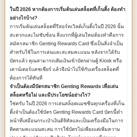
ในปี 2026 หากต้องการเริ่มต้นเล่นสล็อตที่เก็นติ้ง ต้องทำ
อย่างไรบ้าง?
การเริ่มต้นเล่นสล็อตที่รีสอร์ทเวิลด์เก็นติ้งในปี 2026 นั้น
สะดวกและไม่ซับซ้อน สิ่งแรกที่ผู้เล่นใหม่ต้องทำคือการ
สมัครสมาชิก Genting Rewards Card ซึ่งเป็นสิ่งจำเป็น
สำหรับใช้ในการเล่นและสะสมคะแนน หลังจากได้รับ
บัตรแล้ว คุณสามารถเติมเงินเข้าบัตรผ่านตู้ Kiosk หรือ
เคาน์เตอร์แคชเชียร์ แล้วจึงนำไปใช้กับเครื่องสล็อตที่
ต้องการได้ทันที
จำเป็นต้องมีบัตรสมาชิก Genting Rewards เพื่อเล่น
สล็อตหรือไม่ และมีประโยชน์อย่างไร?
ใช่ครับ ในปี 2026 การเล่นสล็อตแมชชีนทุกเครื่องที่เก็น
ติ้งจำเป็นต้องใช้บัตร Genting Rewards Card บัตรนี้ทำ
หน้าที่เสมือนกระเป๋าเงินดิจิทัลและเป็นเครื่องมือในการ
ติดตามคะแนนสะสม การใช้บัตรไม่เพียงแต่เพิ่มความ