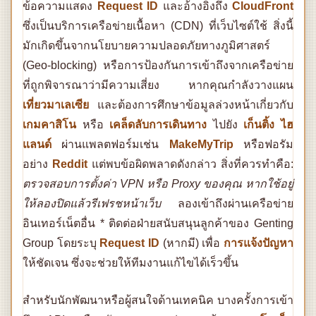
ข้อความแสดง
Request ID
และอ้างอิงถึง
CloudFront
ซึ่งเป็นบริการเครือข่ายเนื้อหา (CDN) ที่เว็บไซต์ใช้ สิ่งนี้
มักเกิดขึ้นจากนโยบายความปลอดภัยทางภูมิศาสตร์
(Geo-blocking) หรือการป้องกันการเข้าถึงจากเครือข่าย
ที่ถูกพิจารณาว่ามีความเสี่ยง หากคุณกำลังวางแผน
เที่ยวมาเลเซีย
และต้องการศึกษาข้อมูลล่วงหน้าเกี่ยวกับ
เกมคาสิโน
หรือ
เคล็ดลับการเดินทาง
ไปยัง
เก็นติ้ง ไฮ
แลนด์
ผ่านแพลตฟอร์มเช่น
MakeMyTrip
หรือฟอรัม
อย่าง
Reddit
แต่พบข้อผิดพลาดดังกล่าว สิ่งที่ควรทำคือ:
ตรวจสอบการตั้งค่า VPN หรือ Proxy ของคุณ หากใช้อยู่
ให้ลองปิดแล้วรีเฟรชหน้าเว็บ
ลองเข้าถึงผ่านเครือข่าย
อินเทอร์เน็ตอื่น * ติดต่อฝ่ายสนับสนุนลูกค้าของ Genting
Group โดยระบุ
Request ID
(หากมี) เพื่อ
การแจ้งปัญหา
ให้ชัดเจน ซึ่งจะช่วยให้ทีมงานแก้ไขได้เร็วขึ้น
สำหรับนักพัฒนาหรือผู้สนใจด้านเทคนิค บางครั้งการเข้า