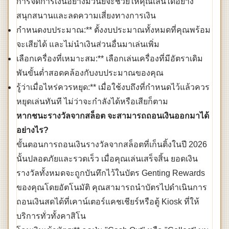
การจัดการเงินอย่างมีวินัยจะช่วยให้คุณเล่นได้อย่าง
สนุกสนานและลดความเสี่ยงทางการเงิน
กำหนดงบประมาณ:** ตั้งงบประมาณทั้งหมดที่คุณพร้อม
จะเสียได้ และไม่นำเงินส่วนอื่นมาเล่นเพิ่ม
เลือกเครื่องที่เหมาะสม:** เลือกเล่นเครื่องที่มีอัตราเดิม
พันขั้นต่ำสอดคล้องกับงบประมาณของคุณ
รู้ว่าเมื่อไหร่ควรหยุด:** เมื่อใช้งบถึงที่กำหนดไว้แล้วควร
หยุดเล่นทันที ไม่ว่าจะกำลังได้หรือเสียก็ตาม
หากชนะรางวัลจากสล็อต จะสามารถถอนเงินออกมาได้
อย่างไร?
ขั้นตอนการถอนเงินรางวัลจากสล็อตที่เก็นติ้งในปี 2026
นั้นปลอดภัยและรวดเร็ว เมื่อคุณเล่นเสร็จสิ้น ยอดเงิน
รางวัลทั้งหมดจะถูกบันทึกไว้ในบัตร Genting Rewards
ของคุณโดยอัตโนมัติ คุณสามารถนำบัตรไปดำเนินการ
ถอนเงินสดได้ที่เคาน์เตอร์แคชเชียร์หรือตู้ Kiosk ที่ให้
บริการทั่วทั้งคาสิโน