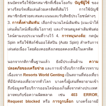
ธนบัตรหรือใช้บัตรสมาชิกที่เชื่อมโยงกับ
บัญชีผู้ใช้
ของ
ทางรีสอร์ทเพื่อเล่นด้วยเครดิตที่เติมไว้ การใช้บัญชี
สมาชิกยังช่วยสะสมคะแนนและรับสิทธิประโยชน์ต่างๆ
3.
การตั้งค่าเดิมพัน
: เลือกจำนวนไลน์เดิมพัน (แนะนำให้
เล่นเต็มไลน์เพื่อเพิ่มโอกาส) และกำหนดมูลค่าเดิมพันต่อ
ไลน์ตามงบประมาณที่วางไว้ 4.
การหมุนกงล้อ
: กดปุ่ม
Spin หรือใช้ฟังก์ชั่นออโต้สปิน (Auto Spin) สำหรับการ
เล่นต่อเนื่อง โดยต้องคอยสังเกตยอดคงเหลือในเครดิต
นอกจากกติกาพื้นฐานแล้ว ยังมีประเด็นด้าน
ความ
ปลอดภัยของเครือข่าย
และการเข้าถึงบริการที่ควรทราบ
เนื่องจาก
Resorts World Genting
เป็นสถานที่ท่องเที่ยว
ที่มีนักท่องเที่ยวจากทั่วโลก บางครั้งผู้เล่นที่พยายามเข้า
ถึงข้อมูลหรือบริการออนไลน์ของเก็นติ้งจากต่างประเทศ
อาจพบกับข้อความผิดพลาด เช่น
403 ERROR
,
Request blocked
หรือ
การถูกบล็อก
บางครั้งอาจมี