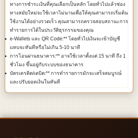
ทางการชำระเงินที่คุณเลือกเป็นหลัก โดยทั่วไปแล้วช่อง
ทางสมัยใหม่จะใช้เวลาไม่นานเพื่อให้คุณสามารถเริ่มต้น
ใช้งานได้อย่างรวดเร็ว คุณสามารถตรวจสอบสถานะการ
ทำรายการได้ในประวัติธุรกรรมของคุณ
e-Wallets และ QR Code:** โดยทั่วไปเงินจะเข้าบัญชี
แทบจะทันทีหรือไม่เกิน 5-10 นาที
การโอนผ่านธนาคาร:** อาจใช้เวลาตั้งแต่ 15 นาที ถึง 1
ชั่วโมง ขึ้นอยู่กับระบบของธนาคาร
บัตรเครดิต/เดบิต:** การทำรายการมักจะเสร็จสมบูรณ์
และปรับยอดเงินในทันที