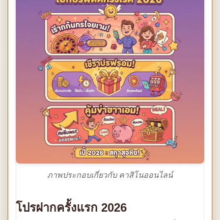
ภาพประกอบเกี่ยวกับ คาสิโนออนไลน์
โปรฝากครั้งแรก 2026