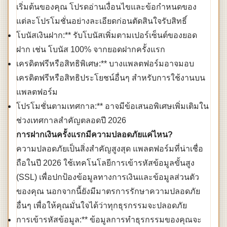
เริ่มต้นของคุณ โปรดอ่านเงื่อนไขและข้อกำหนดของ
แต่ละโปรโมชั่นอย่างละเอียดก่อนตัดสินใจรับสิทธิ์
โบนัสเงินฝาก:** รับโบนัสเพิ่มตามเปอร์เซ็นต์ของยอด
ฝาก เช่น โบนัส 100% จากยอดฝากครั้งแรก
เครดิตฟรีหรือสิทธิพิเศษ:** บางแพลตฟอร์มอาจมอบ
เครดิตฟรีหรือสิทธิประโยชน์อื่นๆ สำหรับการใช้งานบน
แพลตฟอร์ม
โปรโมชั่นตามเทศกาล:** อาจมีข้อเสนอพิเศษเพิ่มเติมใน
ช่วงเทศกาลสำคัญตลอดปี 2026
การฝากเงินครั้งแรกมีความปลอดภัยแค่ไหน?
ความปลอดภัยเป็นสิ่งสำคัญสูงสุด แพลตฟอร์มที่น่าเชื่อ
ถือในปี 2026 ใช้เทคโนโลยีการเข้ารหัสข้อมูลขั้นสูง
(SSL) เพื่อปกป้องข้อมูลทางการเงินและข้อมูลส่วนตัว
ของคุณ นอกจากนี้ยังมีมาตรการรักษาความปลอดภัย
อื่นๆ เพื่อให้คุณมั่นใจได้ว่าทุกธุรกรรมจะปลอดภัย
การเข้ารหัสข้อมูล:** ข้อมูลการทำธุรกรรมของคุณจะ