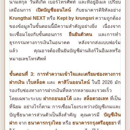
นามสกุล วันที่เกิด เบอร์โทรศัพท์ และที่อยู่อีเมล เปรียบ
เสมือนการ
เปิดบัญชีออนไลน์
กับธนาคารดิจิทัลอย่าง
Krungthai NEXT
หรือ
Kept by krungsri
ความถูกต้อง
ของข้อมูลในขั้นตอนนี้มีความสำคัญอย่างยิ่ง เนื่องจาก
จะเชื่อมโยงกับขั้นตอนการ
ยืนยันตัวตน
และการทำ
ธุรกรรมทางการเงินในอนาคต หลังจากส่งแบบฟอร์ม
แล้ว คุณอาจต้องยืนยันบัญชีผ่านลิงก์ในอีเมลหรือ
หมายเลขโทรศัพท์
ขั้นตอนที่ 3: การทำความเข้าใจและเตรียมช่องทางการ
ฝากเงิน
เว็บสล็อต
และ
คาสิโนออนไลน์
ในปี 2026 มัก
รองรับช่องทางการฝากเงินที่หลากหลายและรวดเร็ว
โดยเฉพาะระบบ
ฝากถอนออโต้
และ
สล็อตวอเลท
ที่เป็น
ที่นิยม อย่างไรก็ตาม การเชื่อมโยงระหว่างบัญชีเกมและ
บัญชีธนาคารส่วนตัวเป็นสิ่งสำคัญ คุณควรมี
บัญชีเงิน
ฝาก
จาก
ธนาคารกรุงไทย
หรือ
ธนาคารกรุงศรีอยุธยา
ที่