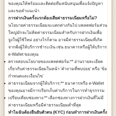
ของคุณให้พร้อมและติดต่อทีมสนับสนุนเพื่อแจ้งปัญหา
และขอคำแนะนำ
การฝากเงินครั้งแรกต้องเสียค่าธรรมเนียมหรือไม่?
นโยบายค่าธรรมเนียมจะแตกต่างกันไป แพลตฟอร์มส่วน
ใหญ่มักจะไม่คิดค่าธรรมเนียมสำหรับการฝากเงินเพื่อ
จูงใจผู้ใช้ใหม่ อย่างไรก็ตาม อาจมีค่าธรรมเนียมที่เกิด
จากฝั่งผู้ให้บริการชำระเงิน เช่น ธนาคารหรือผู้ให้บริการ
e-Wallet ของคุณ
ตรวจสอบนโยบายของแพลตฟอร์ม:** อ่านรายละเอียด
เกี่ยวกับค่าธรรมเนียมในหน้า 'คำถามที่พบบ่อย' หรือ 'ข้อ
กำหนดและเงื่อนไข'
ค่าธรรมเนียมจากผู้ให้บริการ:** ธนาคารหรือ e-Wallet
ของคุณอาจมีการเรียกเก็บค่าบริการในการทำธุรกรรม
เปรียบเทียบช่องทาง:** เลือกช่องทางการฝากเงินที่ไม่มี
ค่าธรรมเนียมหรือมีค่าธรรมเนียมต่ำที่สุด
ทำไมฉันต้องยืนยันตัวตน (KYC) ก่อนทำการฝากเงินครั้ง