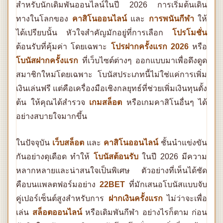
สำหรับนักเดิมพันออนไลน์ในปี 2026 การเริ่มต้นเดิน
ทางในโลกของ
คาสิโนออนไลน์
และ
การพนันกีฬา
ให้
ได้เปรียบนั้น หัวใจสำคัญมักอยู่ที่การเลือก
โปรโมชั่น
ต้อนรับที่คุ้มค่า โดยเฉพาะ
โปรฝากครั้งแรก 2026
หรือ
โบนัสฝากครั้งแรก
ที่เว็บไซต์ต่างๆ ออกแบบมาเพื่อดึงดูด
สมาชิกใหม่โดยเฉพาะ โบนัสประเภทนี้ไม่ใช่แค่การเพิ่ม
เงินเล่นฟรี แต่คือเครื่องมือเชิงกลยุทธ์ที่ช่วยเพิ่มเงินทุนตั้ง
ต้น ให้คุณได้สำรวจ
เกมสล็อต
หรือเกมคาสิโนอื่นๆ ได้
อย่างสบายใจมากขึ้น
ในปัจจุบัน
เว็บสล็อต
และ
คาสิโนออนไลน์
ชั้นนำแข่งขัน
กันอย่างดุเดือด ทำให้
โบนัสต้อนรับ
ในปี 2026 มีความ
หลากหลายและน่าสนใจเป็นพิเศษ ตัวอย่างที่เห็นได้ชัด
คือบนแพลตฟอร์มอย่าง
22BET
ที่มักเสนอโบนัสแบบจับ
คู่เปอร์เซ็นต์สูงสำหรับการ
ฝากเงินครั้งแรก
ไม่ว่าจะเพื่อ
เล่น
สล็อตออนไลน์
หรือเดิมพันกีฬา อย่างไรก็ตาม ก่อน