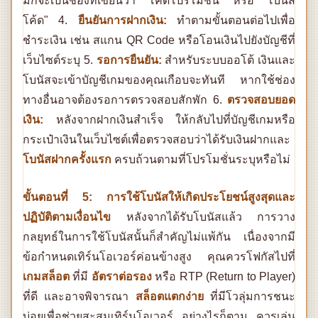
มักจะเป็นช่องที่เขียนว่า "โค้ดโปรโมชั่น" หรือ "โบนัส
โค้ด" 4.
ยืนยันการฝากเงิน:
ทำตามขั้นตอนต่อไปเพื่อ
ชำระเงิน เช่น สแกน QR Code หรือโอนเงินไปยังบัญชีที่
เว็บไซต์ระบุ 5.
รอการยืนยัน:
สำหรับระบบออโต้ เงินและ
โบนัสจะเข้าบัญชีเกมของคุณเกือบจะทันที หากใช้ช่อง
ทางอื่นอาจต้องรอการตรวจสอบสักพัก 6.
ตรวจสอบยอด
เงิน:
หลังจากฝากเงินสำเร็จ ให้กลับไปที่บัญชีเกมหรือ
กระเป๋าเงินในเว็บไซต์เพื่อตรวจสอบว่าได้รับเงินฝากและ
โบนัสฝากครั้งแรก
ครบถ้วนตามที่โปรโมชั่นระบุหรือไม่
ขั้นตอนที่ 5: การใช้โบนัสให้เกิดประโยชน์สูงสุดและ
ปฏิบัติตามเงื่อนไข
หลังจากได้รับโบนัสแล้ว การวาง
กลยุทธ์ในการใช้โบนัสนั้นก็สำคัญไม่แพ้กัน เนื่องจากมี
ข้อกำหนดเทิร์นโอเวอร์ค่อนข้างสูง คุณควรโฟกัสไปที่
เกมสล็อต
ที่มี
อัตราต่อรอง
หรือ RTP (Return to Player)
ที่ดี และอาจพิจารณา
สล็อตแตกง่าย
ที่มีโวลุ่มการชนะ
บ่อยเพื่อช่วยสะสมเทิร์นโอเวอร์ อย่างไรก็ตาม ควรเล่น